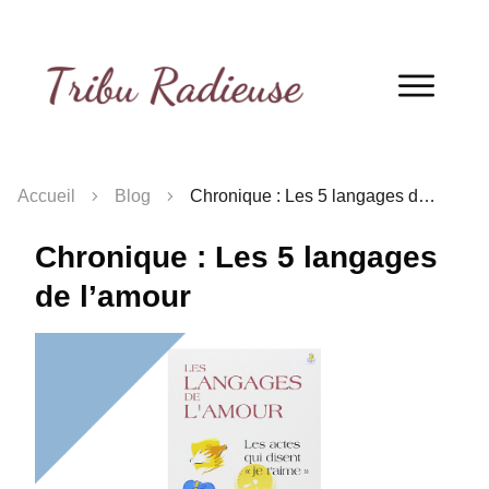
QUIZ
! Découvre ton profil de belle-mère
en 2 minutes !
Je fais le quiz !
Accueil
Blog
Chronique : Les 5 langages de l’amour
Chronique : Les 5 langages
de l’amour