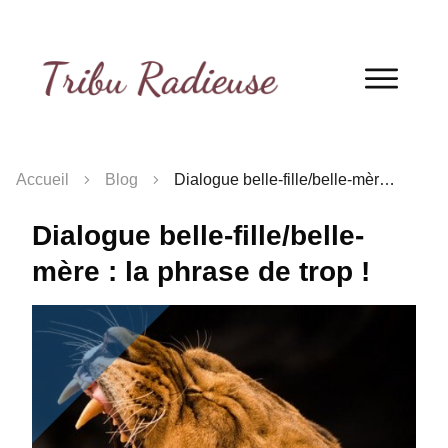
QUIZ
! Découvre ton profil de belle-mère
en 2 minutes !
Je fais le quiz !
Accueil
Blog
Dialogue belle-fille/belle-mère : la phrase de trop !
Dialogue belle-fille/belle-
mère : la phrase de trop !