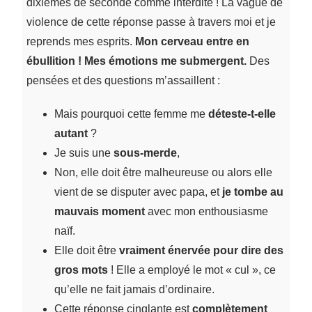
dixièmes de seconde comme interdite ! La vague de
violence de cette réponse passe à travers moi et je
reprends mes esprits.
Mon cerveau entre en
ébullition ! Mes émotions me submergent.
Des
pensées et des questions m’assaillent :
Mais pourquoi cette femme me
déteste-t-elle
autant
?
Je suis une
sous-merde
,
Non, elle doit être malheureuse ou alors elle
vient de se disputer avec papa, et
je tombe au
mauvais moment
avec mon enthousiasme
naïf.
Elle doit être
vraiment énervée pour dire des
gros mots
! Elle a employé le mot « cul », ce
qu’elle ne fait jamais d’ordinaire.
Cette réponse cinglante est
complètement