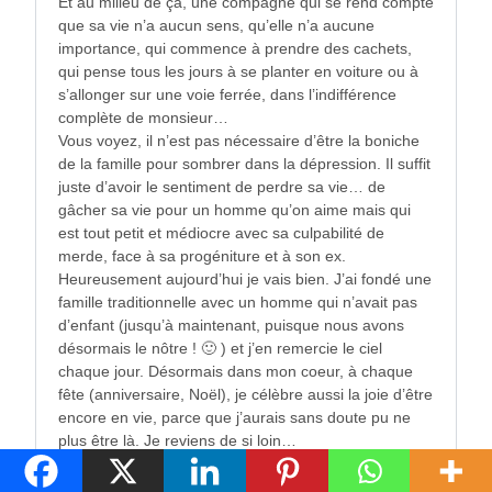
Et au milieu de ça, une compagne qui se rend compte
que sa vie n’a aucun sens, qu’elle n’a aucune
importance, qui commence à prendre des cachets,
qui pense tous les jours à se planter en voiture ou à
s’allonger sur une voie ferrée, dans l’indifférence
complète de monsieur…
Vous voyez, il n’est pas nécessaire d’être la boniche
de la famille pour sombrer dans la dépression. Il suffit
juste d’avoir le sentiment de perdre sa vie… de
gâcher sa vie pour un homme qu’on aime mais qui
est tout petit et médiocre avec sa culpabilité de
merde, face à sa progéniture et à son ex.
Heureusement aujourd’hui je vais bien. J’ai fondé une
famille traditionnelle avec un homme qui n’avait pas
d’enfant (jusqu’à maintenant, puisque nous avons
désormais le nôtre ! 🙂 ) et j’en remercie le ciel
chaque jour. Désormais dans mon coeur, à chaque
fête (anniversaire, Noël), je célèbre aussi la joie d’être
encore en vie, parce que j’aurais sans doute pu ne
plus être là. Je reviens de si loin…
Si un jour il devait me quitter, je ne me remettrais pas
en couple. Pour rien au monde. ça sera lui et