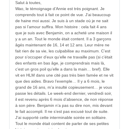
Salut à toutes,
Wao, le témoignage d’Annie est très poignant. Je
comprends tout à fait ce point de vue. J’ai beaucoup
de haine moi aussi. Je suis à un stade où je ne sait
pas si l’amour suffira. Mon histoire : cela fait 4 ans
que je suis avec Benjamin, on a acheté une maison il
y a un an. Tout le monde était content. Il a 3 garçons
âgés maintenant de 16, 14 et 12 ans. Leur mère ne
fait rien de sa vie, les culpabilise au maximum. C’est
pour s’occuper d’eux qu’elle ne travaille pas (si c’était
des enfants en bas âge, je comprendrais mais là,
c’est un gros poil qu’elle a dans la main… bref). Elle
vit en HLM dans une cité pas très bien famée et ne vit
que des aides. Bravo l’exemple… Il y a 6 mois, le
grand de 16 ans, m’a insulté copieusement… je vous
passe les détails. Le week-end dernier, vendredi soir,
il est revenu après 6 mois d’absence, de non réponse
à son père. Benjamin n’a pas su dire non, mis devant
le fait accompli. Il ne s’est pas excusé tout de suite.
J’ai supporté cette interminable soirée en solitaire.
Tout le monde était content de parler de ses petites