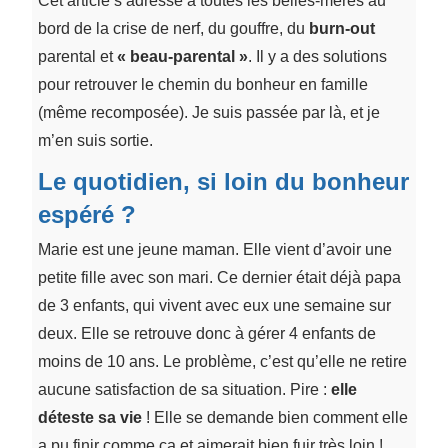
Cet article s’adresse à toutes les belles-mères au
bord de la crise de nerf, du gouffre, du
burn-out
parental et
« beau-parental »
. Il y a des solutions
pour retrouver le chemin du bonheur en famille
(même recomposée). Je suis passée par là, et je
m’en suis sortie.
Le quotidien, si loin du bonheur
espéré ?
Marie est une jeune maman. Elle vient d’avoir une
petite fille avec son mari. Ce dernier était déjà papa
de 3 enfants, qui vivent avec eux une semaine sur
deux. Elle se retrouve donc à gérer 4 enfants de
moins de 10 ans. Le problème, c’est qu’elle ne retire
aucune satisfaction de sa situation. Pire :
elle
déteste sa vie
! Elle se demande bien comment elle
a pu finir comme ça et aimerait bien fuir très loin !