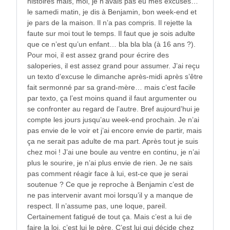
histoires mais, moi, je n’avais pas eu mes excuses…
le samedi matin, je dis à Benjamin, bon week-end et
je pars de la maison. Il n’a pas compris. Il rejette la
faute sur moi tout le temps. Il faut que je sois adulte
que ce n’est qu’un enfant… bla bla bla (à 16 ans ?).
Pour moi, il est assez grand pour écrire des
saloperies, il est assez grand pour assumer. J’ai reçu
un texto d’excuse le dimanche après-midi après s’être
fait sermonné par sa grand-mère… mais c’est facile
par texto, ça l’est moins quand il faut argumenter ou
se confronter au regard de l’autre. Bref aujourd’hui je
compte les jours jusqu’au week-end prochain. Je n’ai
pas envie de le voir et j’ai encore envie de partir, mais
ça ne serait pas adulte de ma part. Après tout je suis
chez moi ! J’ai une boule au ventre en continu, je n’ai
plus le sourire, je n’ai plus envie de rien. Je ne sais
pas comment réagir face à lui, est-ce que je serai
soutenue ? Ce que je reproche à Benjamin c’est de
ne pas intervenir avant moi lorsqu’il y a manque de
respect. Il n’assume pas, une loque, pareil.
Certainement fatigué de tout ça. Mais c’est a lui de
faire la loi, c’est lui le père. C’est lui qui décide chez